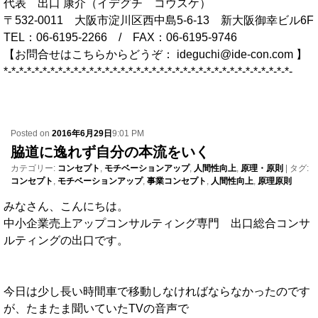
代表 出口 康介（イデグチ コウスケ）
〒532-0011 大阪市淀川区西中島5-6-13 新大阪御幸ビル6F
TEL：06-6195-2266 / FAX：06-6195-9746
【お問合せはこちらからどうぞ： ideguchi@ide-con.com 】
*-*-*-*-*-*-*-*-*-*-*-*-*-*-*-*-*-*-*-*-*-*-*-*-*-*-*-*-*-*-*-*-*-*-*-*-*-
Posted on
2016年6月29日
9:01 PM
脇道に逸れず自分の本流をいく
カテゴリー:
コンセプト
,
モチベーションアップ
,
人間性向上
,
原理・原則
|
タグ:
コンセプト
,
モチベーションアップ
,
事業コンセプト
,
人間性向上
,
原理原則
みなさん、こんにちは。
中小企業売上アップコンサルティング専門 出口総合コンサ
ルティングの出口です。
今日は少し長い時間車で移動しなければならなかったのです
が、たまたま聞いていたTVの音声で