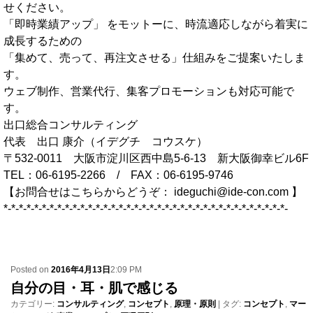
せください。
「即時業績アップ」 をモットーに、時流適応しながら着実に
成長するための
「集めて、売って、再注文させる」仕組みをご提案いたしま
す。
ウェブ制作、営業代行、集客プロモーションも対応可能で
す。
出口総合コンサルティング
代表 出口 康介（イデグチ コウスケ）
〒532-0011 大阪市淀川区西中島5-6-13 新大阪御幸ビル6F
TEL：06-6195-2266 / FAX：06-6195-9746
【お問合せはこちらからどうぞ： ideguchi@ide-con.com 】
*-*-*-*-*-*-*-*-*-*-*-*-*-*-*-*-*-*-*-*-*-*-*-*-*-*-*-*-*-*-*-*-*-*-*-*-*-
Posted on
2016年4月13日
2:09 PM
自分の目・耳・肌で感じる
カテゴリー:
コンサルティング
,
コンセプト
,
原理・原則
|
タグ:
コンセプト
,
マー