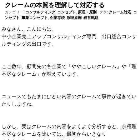
クレームの本質を理解して対応する
カテゴリー:
コンサルティング
,
コンセプト
,
原理・原則
|
タグ:
クレーム対応
,
コ
ンセプト
,
事業コンセプト
,
企業存続
,
原理原則
,
経営戦略
みなさん、こんにちは。
中小企業売上アップコンサルティング専門 出口総合コンサ
ルティングの出口です。
ここ数年、顧問先の各企業で「ややこしいクレーム」や「理
不尽なクレーム」が増えています。
ニュースでもたまにひどい内容のクレームで事件が起きてい
たりしますね。
しかし、実はクレームの内容をよくよく分析すると、余程理
不尽なクレームを除いては、最初からいきなり