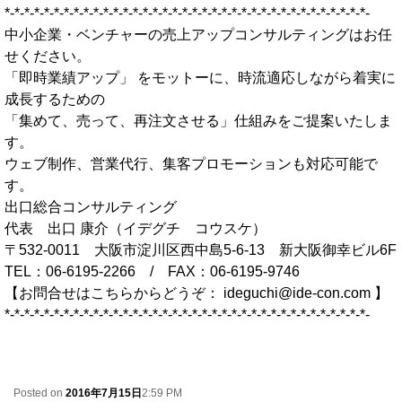
*-*-*-*-*-*-*-*-*-*-*-*-*-*-*-*-*-*-*-*-*-*-*-*-*-*-*-*-*-*-*-*-*-*-*-*-*-
中小企業・ベンチャーの売上アップコンサルティングはお任
せください。
「即時業績アップ」 をモットーに、時流適応しながら着実に
成長するための
「集めて、売って、再注文させる」仕組みをご提案いたしま
す。
ウェブ制作、営業代行、集客プロモーションも対応可能で
す。
出口総合コンサルティング
代表 出口 康介（イデグチ コウスケ）
〒532-0011 大阪市淀川区西中島5-6-13 新大阪御幸ビル6F
TEL：06-6195-2266 / FAX：06-6195-9746
【お問合せはこちらからどうぞ： ideguchi@ide-con.com 】
*-*-*-*-*-*-*-*-*-*-*-*-*-*-*-*-*-*-*-*-*-*-*-*-*-*-*-*-*-*-*-*-*-*-*-*-*-
Posted on
2016年7月15日
2:59 PM