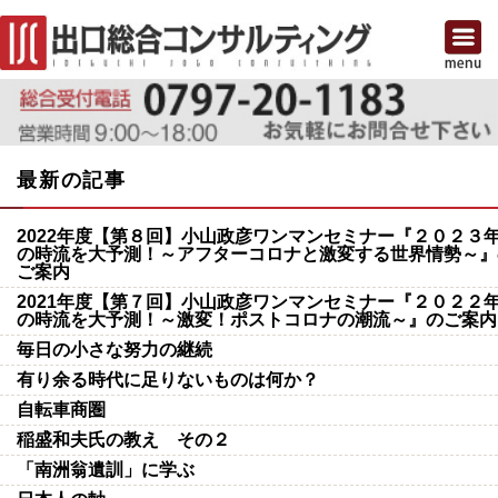
最新の記事
2022年度【第８回】小山政彦ワンマンセミナー『２０２３
の時流を大予測！～アフターコロナと激変する世界情勢～』
ご案内
2021年度【第７回】小山政彦ワンマンセミナー『２０２２
の時流を大予測！～激変！ポストコロナの潮流～』のご案内
毎日の小さな努力の継続
有り余る時代に足りないものは何か？
自転車商圏
稲盛和夫氏の教え その２
「南洲翁遺訓」に学ぶ