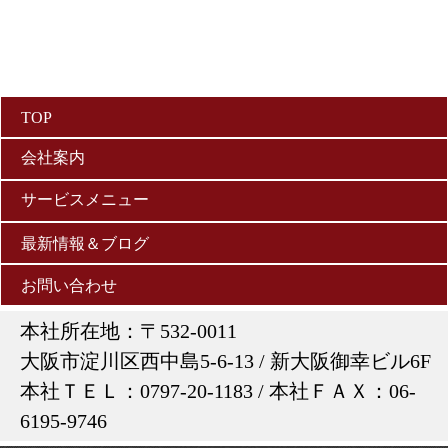
TOP
会社案内
サービスメニュー
・会社案内メニュー詳細
・サービスメニューの詳細
最新情報＆ブログ
・経営理念
お問い合わせ
・マーケティングの考え方
・会社概要
本社所在地：〒532-0011
・他社との差別化ポイント
・アクセス
大阪市淀川区西中島5-6-13 / 新大阪御幸ビル6F
本社ＴＥＬ：0797-20-1183 / 本社ＦＡＸ：06-
・メニュー一覧
・代表ご挨拶
6195-9746