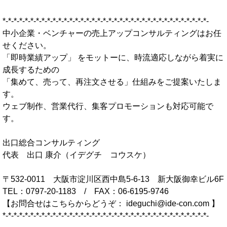
*-*-*-*-*-*-*-*-*-*-*-*-*-*-*-*-*-*-*-*-*-*-*-*-*-*-*-*-*-*-*-*-*-*-*-*-*-
中小企業・ベンチャーの売上アップコンサルティングはお任
せください。
「即時業績アップ」 をモットーに、時流適応しながら着実に
成長するための
「集めて、売って、再注文させる」仕組みをご提案いたしま
す。
ウェブ制作、営業代行、集客プロモーションも対応可能で
す。
出口総合コンサルティング
代表 出口 康介（イデグチ コウスケ）
〒532-0011 大阪市淀川区西中島5-6-13 新大阪御幸ビル6F
TEL：0797-20-1183 / FAX：06-6195-9746
【お問合せはこちらからどうぞ：
ideguchi@ide-con.com
】
*-*-*-*-*-*-*-*-*-*-*-*-*-*-*-*-*-*-*-*-*-*-*-*-*-*-*-*-*-*-*-*-*-*-*-*-*-