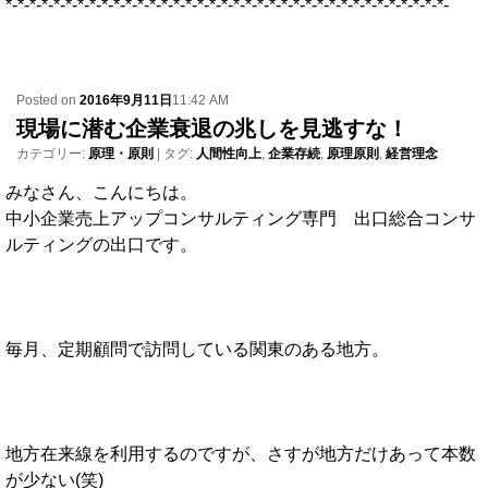
*-*-*-*-*-*-*-*-*-*-*-*-*-*-*-*-*-*-*-*-*-*-*-*-*-*-*-*-*-*-*-*-*-*-*-*-*-
Posted on
2016年9月11日
11:42 AM
現場に潜む企業衰退の兆しを見逃すな！
カテゴリー:
原理・原則
|
タグ:
人間性向上
,
企業存続
,
原理原則
,
経営理念
みなさん、こんにちは。
中小企業売上アップコンサルティング専門 出口総合コンサ
ルティングの出口です。
毎月、定期顧問で訪問している関東のある地方。
地方在来線を利用するのですが、さすが地方だけあって本数
が少ない(笑)