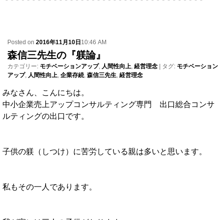
Posted on
2016年11月10日
10:46 AM
森信三先生の『躾論』
カテゴリー:
モチベーションアップ
,
人間性向上
,
経営理念
|
タグ:
モチベーション
アップ
,
人間性向上
,
企業存続
,
森信三先生
,
経営理念
みなさん、こんにちは。
中小企業売上アップコンサルティング専門 出口総合コンサ
ルティングの出口です。
子供の躾（しつけ）に苦労している親は多いと思います。
私もその一人であります。