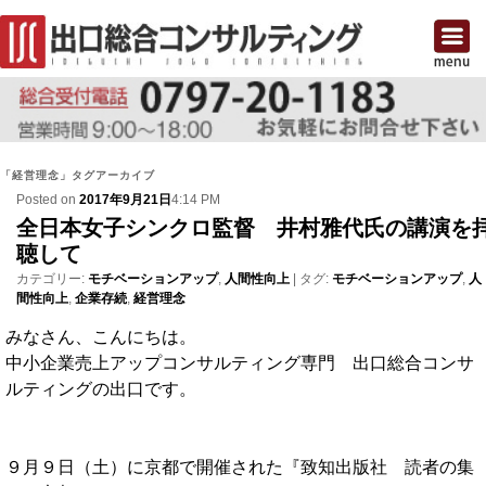
「
経営理念
」タグアーカイブ
Posted on
2017年9月21日
4:14 PM
全日本女子シンクロ監督 井村雅代氏の講演を
聴して
カテゴリー:
モチベーションアップ
,
人間性向上
|
タグ:
モチベーションアップ
,
人
間性向上
,
企業存続
,
経営理念
みなさん、こんにちは。
中小企業売上アップコンサルティング専門 出口総合コンサ
ルティングの出口です。
９月９日（土）に京都で開催された『致知出版社 読者の集