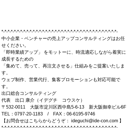
*-*-*-*-*-*-*-*-*-*-*-*-*-*-*-*-*-*-*-*-*-*-*-*-*-*-*-*-*-*-*-*-*-*-*-*-*-
中小企業・ベンチャーの売上アップコンサルティングはお任
せください。
「即時業績アップ」 をモットーに、時流適応しながら着実に
成長するための
「集めて、売って、再注文させる」仕組みをご提案いたしま
す。
ウェブ制作、営業代行、集客プロモーションも対応可能で
す。
出口総合コンサルティング
代表 出口 康介（イデグチ コウスケ）
〒532-0011 大阪市淀川区西中島5-6-13 新大阪御幸ビル6F
TEL：0797-20-1183 / FAX：06-6195-9746
【お問合せはこちらからどうぞ： ideguchi@ide-con.com 】
*-*-*-*-*-*-*-*-*-*-*-*-*-*-*-*-*-*-*-*-*-*-*-*-*-*-*-*-*-*-*-*-*-*-*-*-*-