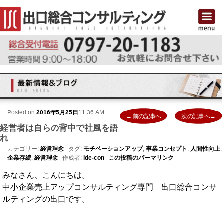
Posted on
2016年5月25日
11:36 AM
投稿ナビゲーション
← 前の記事へ
次の記事へ→
経営者は自らの背中で社風を語
Previous
れ
カテゴリー:
経営理念
タグ:
モチベーションアップ
,
事業コンセプト
,
人間性向上
,
企業存続
,
経営理念
作成者:
ide-con
この投稿のパーマリンク
みなさん、こんにちは。
中小企業売上アップコンサルティング専門 出口総合コンサ
ルティングの出口です。