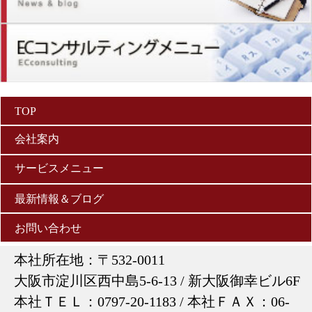
TOP
会社案内
サービスメニュー
・会社案内メニュー詳細
・サービスメニューの詳細
最新情報＆ブログ
・経営理念
お問い合わせ
・マーケティングの考え方
・会社概要
本社所在地：〒532-0011
・他社との差別化ポイント
・アクセス
大阪市淀川区西中島5-6-13 / 新大阪御幸ビル6F
本社ＴＥＬ：0797-20-1183 / 本社ＦＡＸ：06-
・メニュー一覧