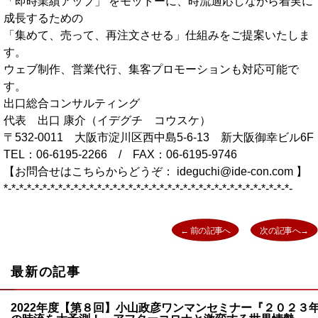
「即時業績アップ」 をモットーに、時流適応しながら着実に
成長するための
「集めて、売って、再注文させる」仕組みをご提案いたしま
す。
ウェブ制作、営業代行、集客プロモーションも対応可能で
す。
出口総合コンサルティング
代表 出口 康介（イデグチ コウスケ）
〒532-0011 大阪市淀川区西中島5-6-13 新大阪御幸ビル6F
TEL：06-6195-2266 / FAX：06-6195-9746
【お問合せはこちらからどうぞ： ideguchi@ide-con.com 】
*-*-*-*-*-*-*-*-*-*-*-*-*-*-*-*-*-*-*-*-*-*-*-*-*-*-*-*-*-*-*-*-*-*-*-*-*-
投稿ナビゲーション
← 前の記事へ
次の記事へ→
Previous
最新の記事
2022年度【第８回】小山政彦ワンマンセミナー『２０２３