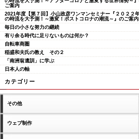
の時流を大予測！～アフターコロナと激変する世界情勢～』
ご案内
2021年度【第７回】小山政彦ワンマンセミナー『２０２２
の時流を大予測！～激変！ポストコロナの潮流～』のご案内
毎日の小さな努力の継続
有り余る時代に足りないものは何か？
自転車商圏
稲盛和夫氏の教え その２
「南洲翁遺訓」に学ぶ
日本人の軸
カテゴリー
その他
ウェブ制作