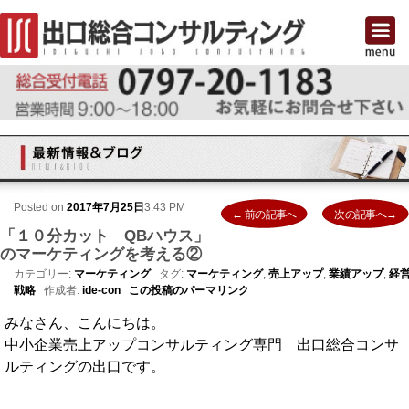
Posted on
2017年7月25日
3:43 PM
投稿ナビゲーション
← 前の記事へ
次の記事へ→
「１０分カット QBハウス」
Previous
のマーケティングを考える②
カテゴリー:
マーケティング
タグ:
マーケティング
,
売上アップ
,
業績アップ
,
経
戦略
作成者:
ide-con
この投稿のパーマリンク
みなさん、こんにちは。
中小企業売上アップコンサルティング専門 出口総合コンサ
ルティングの出口です。