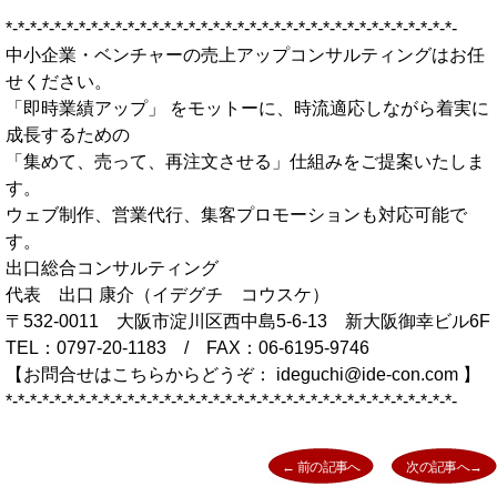
*-*-*-*-*-*-*-*-*-*-*-*-*-*-*-*-*-*-*-*-*-*-*-*-*-*-*-*-*-*-*-*-*-*-*-*-*-
中小企業・ベンチャーの売上アップコンサルティングはお任
せください。
「即時業績アップ」 をモットーに、時流適応しながら着実に
成長するための
「集めて、売って、再注文させる」仕組みをご提案いたしま
す。
ウェブ制作、営業代行、集客プロモーションも対応可能で
す。
出口総合コンサルティング
代表 出口 康介（イデグチ コウスケ）
〒532-0011 大阪市淀川区西中島5-6-13 新大阪御幸ビル6F
TEL：0797-20-1183 / FAX：06-6195-9746
【お問合せはこちらからどうぞ： ideguchi@ide-con.com 】
*-*-*-*-*-*-*-*-*-*-*-*-*-*-*-*-*-*-*-*-*-*-*-*-*-*-*-*-*-*-*-*-*-*-*-*-*-
投稿ナビゲーション
← 前の記事へ
次の記事へ→
Previous